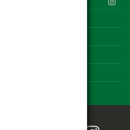
hagebau Klauss auf Instagram
Kontakt
Datenschutz
Impressum
Einstellungen zur Barrierefreiheit