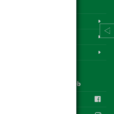
Produktübersicht
www.hagebau.at
Baustoff-Datenbank
Login
hagebau im Social Web
hagebau Klauss auf facebook