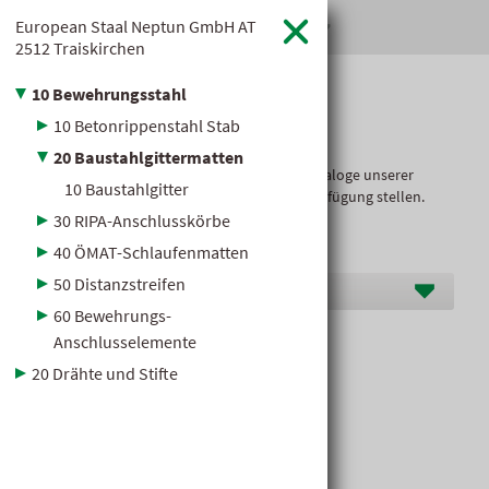
European Staal Neptun GmbH
AT
hagebaumarkt Klauss

2512 Traiskirchen
10 Bewehrungsstahl
Baustoff­kataloge
10 Betonrippenstahl Stab
20 Baustahlgittermatten
Hier dürfen wir Ihnen die übersichtlichen Kataloge unserer
10 Baustahlgitter
Markenlieferanten im Baustoffbereich zur Verfügung stellen.
30 RIPA-Anschlusskörbe
40 ÖMAT-Schlaufenmatten
50 Distanzstreifen
Hersteller D-G
60 Bewehrungs-
Anschlusselemente
Baustahlgittermatten
20 Drähte und Stifte