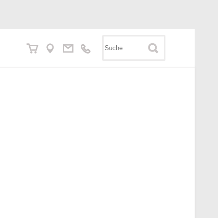





ataloge
eimwerker-Sortiment
arten-Sortiment
artenkatalog
ussenRAUM Exklusiv