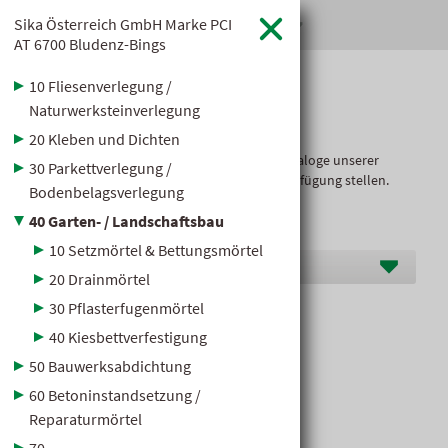
Sika Österreich GmbH Marke PCI
hagebaumarkt Klauss

AT
6700 Bludenz-Bings
10 Fliesenverlegung /
Baustoff­kataloge
Naturwerksteinverlegung
20 Kleben und Dichten
Hier dürfen wir Ihnen die übersichtlichen Kataloge unserer
30 Parkettverlegung /
Markenlieferanten im Baustoffbereich zur Verfügung stellen.
Bodenbelagsverlegung
40 Garten- / Landschaftsbau
10 Setzmörtel & Bettungsmörtel
Hersteller O-S
20 Drainmörtel
30 Pflasterfugenmörtel
Garten- / Landschaftsbau
40 Kiesbettverfestigung
50 Bauwerksabdichtung
60 Betoninstandsetzung /
Reparaturmörtel