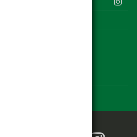
hagebau Klauss auf Instagram
Kontakt
Datenschutz
Impressum
Einstellungen zur Barrierefreiheit