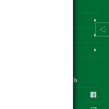
Produktübersicht
www.hagebau.at
Baustoff-Datenbank
Login
hagebau im Social Web
hagebau Klauss auf facebook