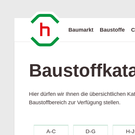
Baumarkt
Baustoffe
C
Baustoff­kat
Aktuelle Angebote
Baustoff
Serviceleistungen
Wir über uns
Hier dürfen wir Ihnen die übersichtlichen K
Privatkunden
Flugblatt hagebau
Serviceleistungen
Standort
Baustoffbereich zur Verfügung stellen.
Baustoffe - Gesamtübersicht
Baurecht
Aktuelles
Normenindex
Ansprechpartner
A-C
D-G
H-J
Kontakt