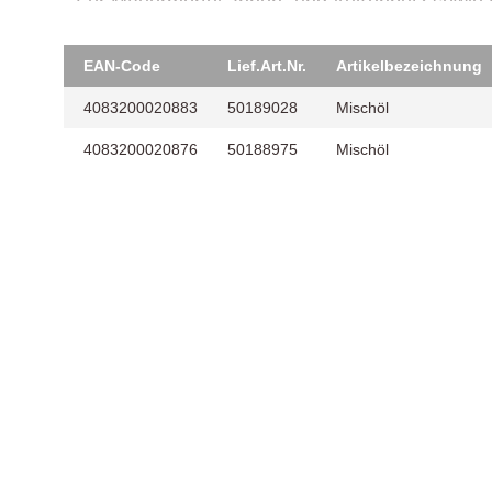
- Für Mauermörtel, Innen- und Außenputz sowie 
- Anwendungsbereiche: innen, außen.
- Nur für gewerbliche / industrielle Verwendung.
EAN-Code
Lief.Art.Nr.
Artikelbezeichnung
4083200020883
50189028
Mischöl
4083200020876
50188975
Mischöl