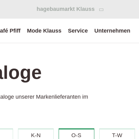
hagebaumarkt Klauss

afé Pfiff
Mode Klauss
Service
Unternehmen
aloge
Sortiment
Karriere
Kataloge
Downloads
K
ataloge unserer Markenlieferanten im
und Downloads
Sortimentsbereiche
Offene Stellen
Kataloge
H
aussenRAUM
Initiativbewerbung
Datenbanken
G
Gartenkatalog
Leistungserklärungen
G
Seesteiner Aktionskatalog 2025
K-N
O-S
T-W
Sicherheitsdatenblätter
a