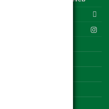
hagebau Klauss auf facebook
hagebau Klauss auf Instagram
Kontakt
Datenschutz
Impressum
Einstellungen zur Barrierefreiheit