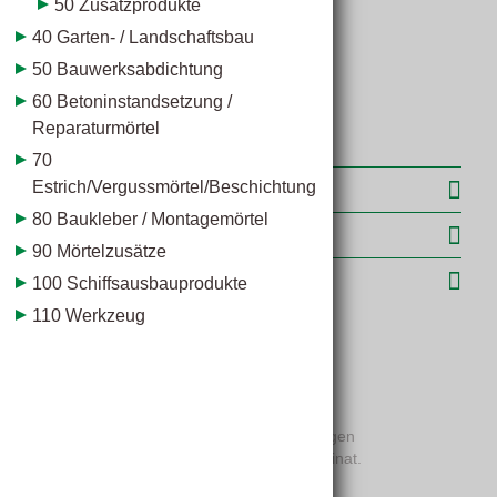
50 Zusatzprodukte
40 Garten- / Landschaftsbau
50 Bauwerksabdichtung
60 Betoninstandsetzung /
Reparaturmörtel
70
Estrich/Vergussmörtel/Beschichtung
Weiterführende Informationen
80 Baukleber / Montagemörtel
Leistungserklärungen
90 Mörtelzusätze
Produktinformationen
100 Schiffsausbauprodukte
110 Werkzeug
Anwendungsbereiche
Für innen.
Vor der Verlegung von
– textilen und elastischen Bodenbelägen
– zu verklebendem Parkett oder Laminat.
- Zementäre Spachtelmasse zum Ausgleich von