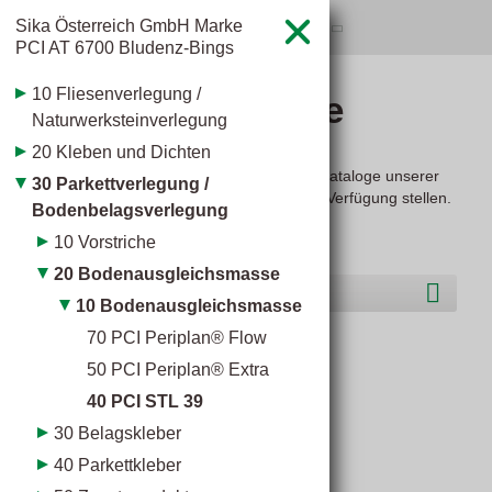
Sika Österreich GmbH Marke
hagebaumarkt Klauss

PCI
AT
6700 Bludenz-Bings
10 Fliesenverlegung /
Baustoff­kataloge
Naturwerksteinverlegung
20 Kleben und Dichten
Hier dürfen wir Ihnen die übersichtlichen Kataloge unserer
30 Parkettverlegung /
Markenlieferanten im Baustoffbereich zur Verfügung stellen.
Bodenbelagsverlegung
10 Vorstriche
20 Bodenausgleichsmasse
Hersteller O-S
10 Bodenausgleichsmasse
70 PCI Periplan® Flow
PCI STL 39
50 PCI Periplan® Extra
40 PCI STL 39
30 Belagskleber
40 Parkettkleber