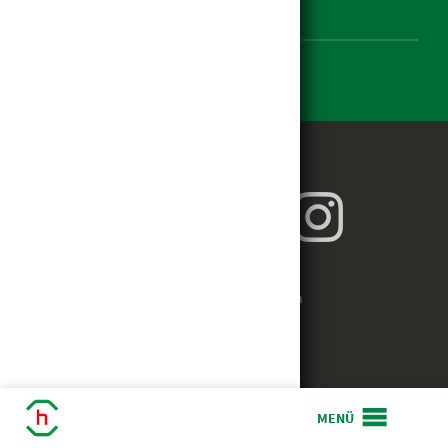
Impressum
Einstellungen zur Barrierefreiheit

Baumarkt
hagebau weiterempfehlen
Baustoffe
Café Pfiff
Mode Klauss