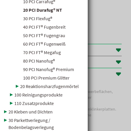
10 PCI Carrafug®
20 PCI Durafug® NT
30 PCI Flexfug®
40 PCI FT® Fugenbreit
50 PCI FT® Fugengrau
60 PCI FT® Fugenweiß
Weiterführende Informationen
70 PCI FT® Megafug
80 PCI Nanofug®
Leistungserklärungen
90 PCI Nanofug® Premium
Produktinformationen
100 PCI Premium Glitter
20 Reaktionsharzfugenmörtel
Zementärer Spezial-Fugenmörtel für Gewerbeflächen,
100 Reinigungsprodukte
Schwimm-bäder und Trinkwasserbehälter
110 Zusatzprodukte
- Für Feinsteinzeug, Steinzeug und Bodenklinkerplatten.
20 Kleben und Dichten
- Beständig gegen neutrale und alkalische
30 Parkettverlegung /
Reinigungsmittel.
- Gegenüber sauren Reinigern deutlich widerstandsfähiger
Bodenbelagsverlegung