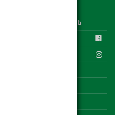
hagebau im Social Web
hagebau Klauss auf facebook
hagebau Klauss auf Instagram
Kontakt
Datenschutz