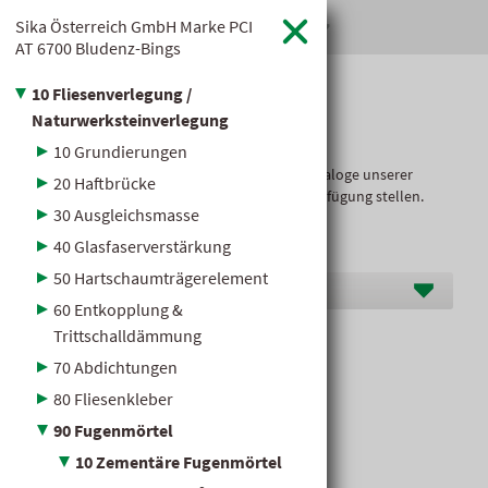
Sika Österreich GmbH Marke PCI
hagebaumarkt Klauss

AT
6700 Bludenz-Bings
10 Fliesenverlegung /
Baustoff­kataloge
Naturwerksteinverlegung
10 Grundierungen
Hier dürfen wir Ihnen die übersichtlichen Kataloge unserer
20 Haftbrücke
Markenlieferanten im Baustoffbereich zur Verfügung stellen.
30 Ausgleichsmasse
40 Glasfaserverstärkung
50 Hartschaumträgerelement
Hersteller O-S
60 Entkopplung &
Trittschalldämmung
PCI Durafug® NT
70 Abdichtungen
80 Fliesenkleber
90 Fugenmörtel
10 Zementäre Fugenmörtel