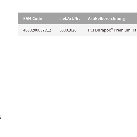
- Zum Verlegen von Glasmosaik.
- Speziell zum Verfugen von mehrfarbigen Glasmosa
EAN-Code
Lief.Art.Nr.
Artikelbezeichnung
Produkteigenschaften
4083200037812
50001026
PCI Durapox® Premium H
- Harmonischer Farbverlauf zwischen mehrfarbigen
- Sehr geschmeidiges Einfugverhalten.
- Sehr leichtes Waschverhalten.
- Geruchsarm, keine Geruchsbelästigung bei der Ver
-Kein Restschleier*.
- Chemikalienbeständig, widerstandsfähig gegen vie
Hoch verschleißfest.
*in Verbindung mit PCI Durapox Finish
g
Farben: neutral