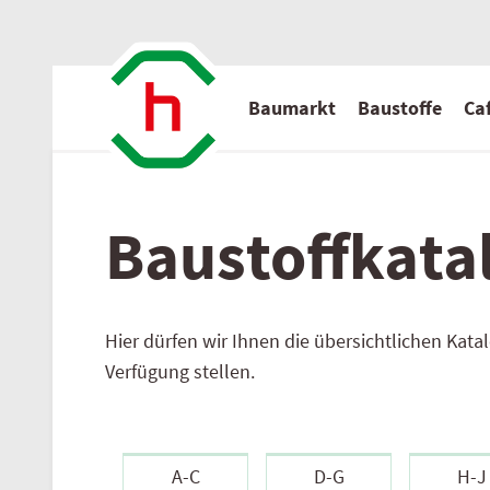
Baumarkt
Baustoffe
Caf
Baustoff­kata
Aktuelle Angebote
Baustoff
Serviceleistungen
Wir über uns
Hier dürfen wir Ihnen die übersichtlichen Kat
Privatkunden
Flugblatt hagebau
Serviceleistungen
Standort
Verfügung stellen.
Baustoffe - Gesamtübersicht
Baurecht
Aktuelles
Normenindex
Ansprechpartner
A-C
D-G
H-J
Kontakt