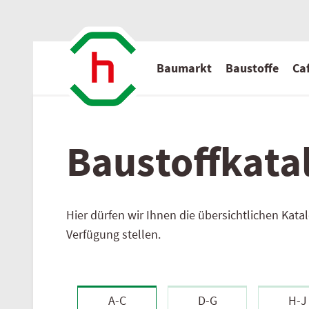
Baumarkt
Baustoffe
Caf
Baustoff­kata
Aktuelle Angebote
Baustoff
Serviceleistungen
Wir über uns
Hier dürfen wir Ihnen die übersichtlichen Kat
Privatkunden
Flugblatt hagebau
Serviceleistungen
Standort
Verfügung stellen.
Baustoffe - Gesamtübersicht
Baurecht
Aktuelles
Normenindex
Ansprechpartner
A-C
D-G
H-J
Kontakt