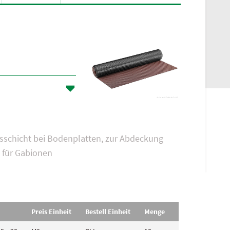
tsschicht bei Bodenplatten, zur Abdeckung
 für Gabionen
Preis Einheit
Bestell Einheit
Menge
Format [m]