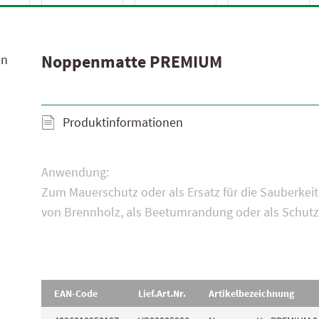
Widmoser Aktionsprodukte 2025
Leistungserklärungen
Noppenmatte PREMIUM
nn
Produktinformationen
Anwendung:
Zum Mauerschutz oder als Ersatz für die Sauberkei
von Brennholz, als Beetumrandung oder als Schutz
EAN-Code
Lief.Art.Nr.
Artikelbezeichnung