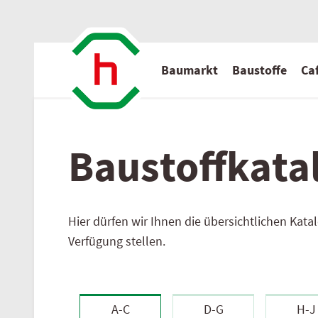
Baumarkt
Baustoffe
Caf
Baustoff­kata
Aktuelle Angebote
Baustoff
Serviceleistungen
Wir über uns
Hier dürfen wir Ihnen die übersichtlichen Kat
Privatkunden
Flugblatt hagebau
Serviceleistungen
Standort
Verfügung stellen.
Baustoffe - Gesamtübersicht
Baurecht
Aktuelles
Normenindex
Ansprechpartner
A-C
D-G
H-J
Kontakt