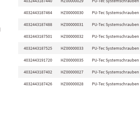
4032443187440
HZ00000029
PU-Tec Systemschrauben
* für Vollflächendämmung auf den Sparren, für di
4032443187464
HZ00000030
PU-Tec Systemschrauben
4032443187488
HZ00000031
PU-Tec Systemschrauben
d
4032443187501
HZ00000032
PU-Tec Systemschrauben
4032443187525
HZ00000033
PU-Tec Systemschrauben
4032443191720
HZ00000035
PU-Tec Systemschrauben
4032443187402
HZ00000027
PU-Tec Systemschrauben
4032443187426
HZ00000028
PU-Tec Systemschrauben