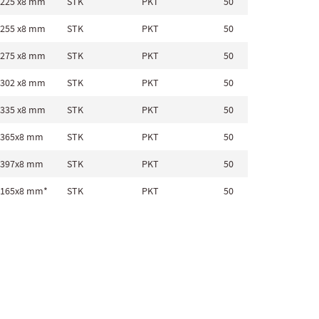
 225 x8 mm
STK
PKT
50
8 x 225
e Befestigung von BACHL tecta-PUR®DS
 255 x8 mm
STK
PKT
50
8 x 255
 275 x8 mm
STK
PKT
50
8 x 275
 302 x8 mm
STK
PKT
50
8 x 302
 335 x8 mm
STK
PKT
50
8 x 335
 365x8 mm
STK
PKT
50
8 x 365
 397x8 mm
STK
PKT
50
8 x 397
 165x8 mm*
STK
PKT
50
8 x 165