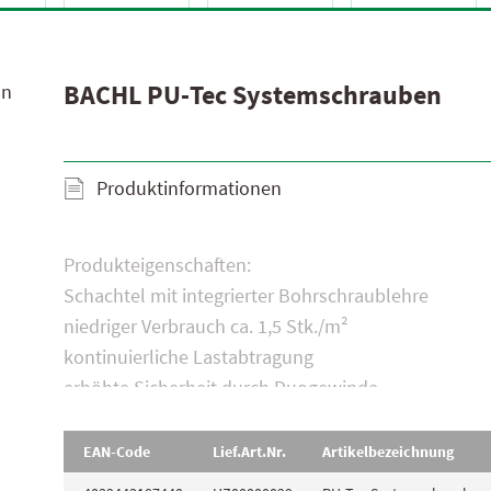
Widmoser Aktionsprodukte 2025
Leistungserklärungen
BACHL PU-Tec Systemschrauben
nn
Produktinformationen
Produkteigenschaften:
Schachtel mit integrierter Bohrschraublehre
niedriger Verbrauch ca. 1,5 Stk./m²
kontinuierliche Lastabtragung
erhöhte Sicherheit durch Duogewinde
Bachl PU-Tec Systemschrauben für Aufsparrendämmu
EAN-Code
Lief.Art.Nr.
Artikelbezeichnung