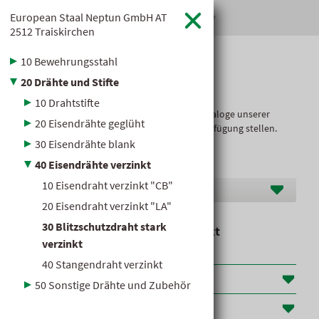
European Staal Neptun GmbH
AT
hagebaumarkt Klauss

2512 Traiskirchen
10 Bewehrungsstahl
Baustoff­kataloge
20 Drähte und Stifte
10 Drahtstifte
Hier dürfen wir Ihnen die übersichtlichen Kataloge unserer
20 Eisendrähte geglüht
Markenlieferanten im Baustoffbereich zur Verfügung stellen.
30 Eisendrähte blank
40 Eisendrähte verzinkt
10 Eisendraht verzinkt "CB"
Hersteller D-G
20 Eisendraht verzinkt "LA"
30 Blitzschutzdraht stark
Blitzschutzdraht stark verzinkt
verzinkt
40 Stangendraht verzinkt
Weiterführende Informationen
50 Sonstige Drähte und Zubehör
Produktinformationen